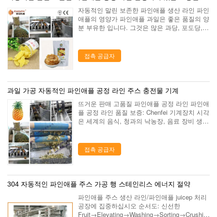
자동적인 말린 보존한 파인애플 생산 라인 파인
애플의 영양가 파인애플 과일은 좋은 품질의 양
분 부유한 입니다. 그것은 많은 과당, 포도당,
비타민 B, C, 인, 구연산 및 프로테아제를 포함
합니다. 파인애플은 신선한 식품, 황금 색깔, 부
유한 풍미, 달콤하고 신 맛, 파...
접촉 공급자
과일 가공 자동적인 파인애플 공정 라인 주스 충전물 기계
뜨거운 판매 고품질 파인애플 공정 라인 파인애
플 공정 라인 품질 보증: Chenfei 기계장치 시각
은 세계의 음식, 청과의 낙농장, 음료 장비 생산
라인 턴키 프로젝트 전반적인 해결책에 있는 세
계적으로 유명한 기업 건설에 확약됩니다. 생산
라인을 가공하는 망고와 파인애...
접촉 공급자
304 자동적인 파인애플 주스 가공 행 스테인리스 에너지 절약
파인애플 주스 생산 라인/파인애플 juicep 처리
공장에 집중하십시오 순서도: 신선한
Fruit→Elevating→Washing→Sorting→Crushin