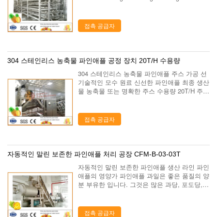
g→BeltPressing→Sterilizing→ 효소
Treatment→Utrafitration...
접촉 공급자
304 스테인리스 농축물 파인애플 공정 장치 20T/H 수용량
304 스테인리스 농축물 파인애플 주스 가공 선
기술적인 모수 원료 신선한 파인애플 최종 생산
물 농축물 또는 명확한 주스 수용량 20T/H 주스
수확량 45% 기정 내용 10~20Brix 집중된 주스
농도 50~75Brix 제품 포장 메마른 큰 부대/유리
병/애완 동물 ...
접촉 공급자
자동적인 말린 보존한 파인애플 처리 공장 CFM-B-03-03T
자동적인 말린 보존한 파인애플 생산 라인 파인
애플의 영양가 파인애플 과일은 좋은 품질의 양
분 부유한 입니다. 그것은 많은 과당, 포도당,
비타민 B, C, 인, 구연산 및 프로테아제를 포함
합니다. 파인애플은 신선한 식품, 황금 색깔, 부
유한 풍미, 달콤하고 신 맛, 파...
접촉 공급자